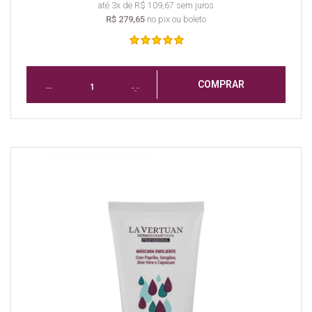
até 3x de R$ 109,67 sem juros
R$ 279,65
no pix ou boleto
COMPRAR