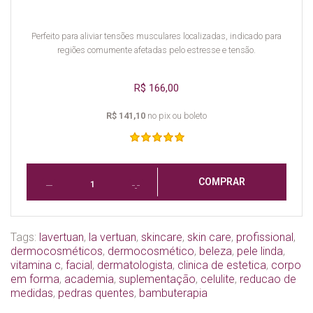
Perfeito para aliviar tensões musculares localizadas, indicado para
regiões comumente afetadas pelo estresse e tensão.
R$ 166,00
R$ 141,10
no pix ou boleto
COMPRAR
Tags:
lavertuan
,
la vertuan
,
skincare
,
skin care
,
profissional
,
dermocosméticos
,
dermocosmético
,
beleza
,
pele linda
,
vitamina c
,
facial
,
dermatologista
,
clinica de estetica
,
corpo
em forma
,
academia
,
suplementação
,
celulite
,
reducao de
medidas
,
pedras quentes
,
bambuterapia