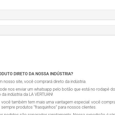
DUTO DIRETO DA NOSSA INDÚSTRIA?
 nosso site, você comprará direto da indústria.
pode nos enviar um whatsapp pelo botão que está no rodapé do s
o da indústria da LA VERTUAN!
ia, você também tem mais uma vantagem especial: você compra
sempre produtos "frasquinhos" para nossos clientes.
os pedidos são separados rapidamente. Nossa expedição é rá