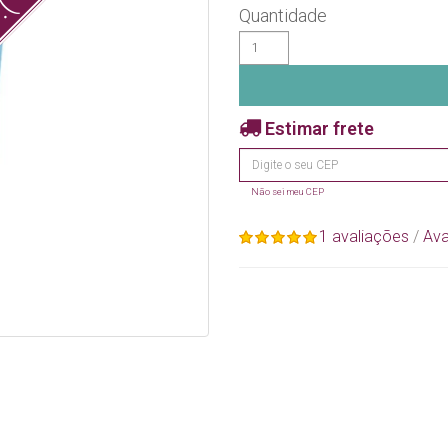
:(
Quantidade
Estimar frete
Não sei meu CEP
1 avaliações
/
Ava