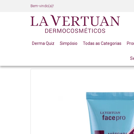
Bem-vindo(a)!
Derma Quiz
Simpósio
Todas as Categorias
Pr
S
LINHA PROFISSIONAL
LINHA COMPLETA
MASCA