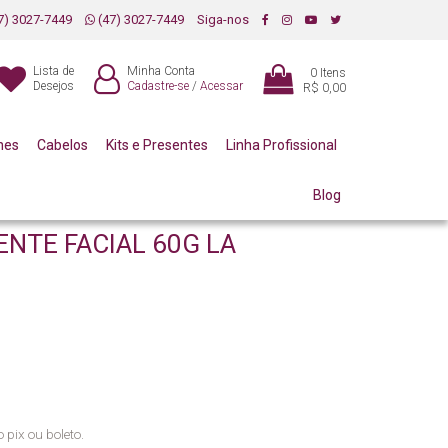
7) 3027-7449
(47) 3027-7449
Siga-nos
Lista de
Minha Conta
0
Itens
Desejos
Cadastre-se
/
Acessar
R$ 0,00
mes
Cabelos
Kits e Presentes
Linha Profissional
Blog
NTE FACIAL 60G LA
 pix ou boleto.