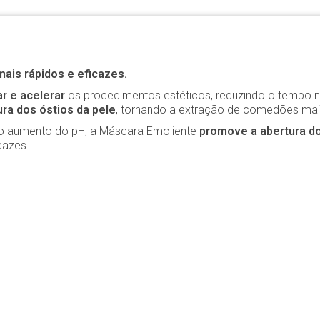
ais rápidos e eficazes.
ar e acelerar
os procedimentos estéticos, reduzindo o tempo n
tura dos óstios da pele
, tornando a extração de comedões mais
 no aumento do pH, a Máscara Emoliente
promove a abertura do
cazes.