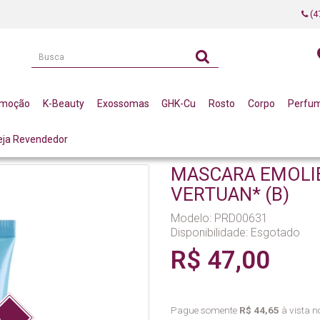
(4
omoção
K-Beauty
Exossomas
GHK-Cu
Rosto
Corpo
Perfu
eja Revendedor
RA EMOLIENTE FACIAL 60G LA VERTUAN* (B)
MASCARA EMOLIE
VERTUAN* (B)
Modelo: PRD00631
Disponibilidade:
Esgotado
R$ 47,00
Pague somente
R$ 44,65
à vista no