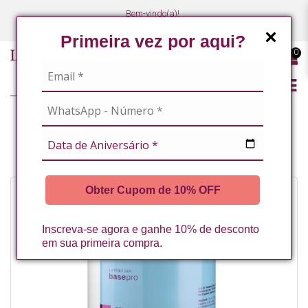
Bem-vindo(a)!
(47) 3027-7449
(47) 3027-7449
Primeira vez por aqui?
0
LINHA PROFISSIONAL
LINHA COMPLETA
GEL DE CONDUÇÃO NEUTRO 1KG LA VERTUAN (C)
Obter Cupom de 10% OFF
Inscreva-se agora e ganhe 10% de desconto
em sua primeira compra.