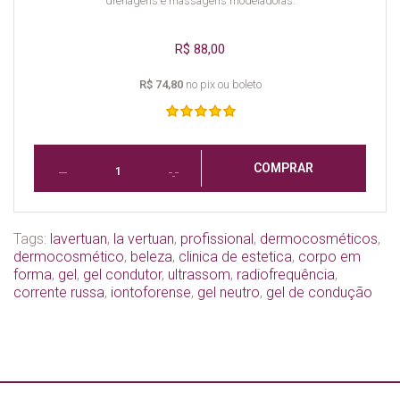
drenagens e massagens modeladoras.
R$ 88,00
R$ 74,80
no pix ou boleto
COMPRAR
Tags:
lavertuan
,
la vertuan
,
profissional
,
dermocosméticos
,
dermocosmético
,
beleza
,
clinica de estetica
,
corpo em
forma
,
gel
,
gel condutor
,
ultrassom
,
radiofrequência
,
corrente russa
,
iontoforense
,
gel neutro
,
gel de condução