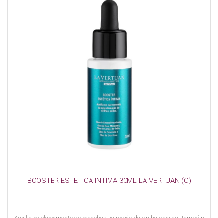
BOOSTER ESTETICA INTIMA 30ML LA VERTUAN (C)
Auxilia no clareamento de manchas na região da virilha e axilas. Também