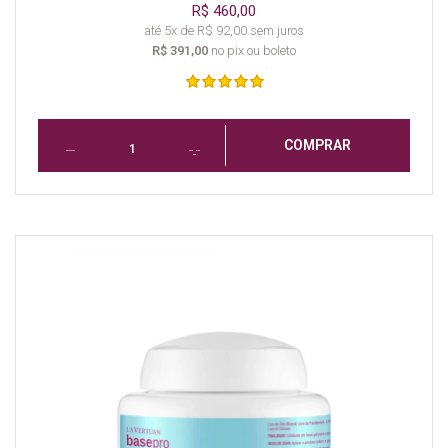
R$ 460,00
até 5x de R$ 92,00 sem juros
R$ 391,00
no pix ou boleto
COMPRAR