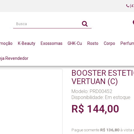
(4
omoção
K-Beauty
Exossomas
GHK-Cu
Rosto
Corpo
Perfu
eja Revendedor
ER ESTETICA INTIMA 30ML LA VERTUAN (C)
BOOSTER ESTETI
VERTUAN (C)
Modelo: PRD00452
Disponibilidade:
Em estoque
R$ 144,00
Pague somente
R$ 136,80
à vista 