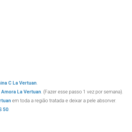
na C La Vertuan
.
e Amora La Vertuan
. (Fazer esse passo 1 vez por semana).
rtuan
em toda a região tratada e deixar a pele absorver.
S 50
.