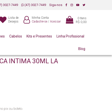
7) 3027-7449
(47) 3027-7449
Siga-nos
Lista de
Minha Conta
0
Itens
Desejos
Cadastre-se
/
Acessar
R$ 0,00
mes
Cabelos
Kits e Presentes
Linha Profissional
Blog
CA INTIMA 30ML LA
no pix ou boleto.