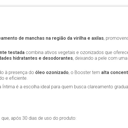
eamento de manchas na região da virilha e axilas
, promoven
nte testada
combina ativos vegetais e ozonizados que oferece
dades hidratantes e desodorantes
, deixando a pele com uma 
ido à presença do
óleo ozonizado
, o Booster tem
alta concent
 e eficiente.
ca Íntima é a escolha ideal para quem busca clareamento gradu
 que, após 30 dias de uso do produto: