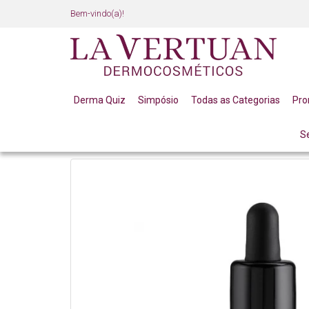
Bem-vindo(a)!
Derma Quiz
Simpósio
Todas as Categorias
Pr
S
LINHA PROFISSIONAL
LINHA COMPLETA
BOOST