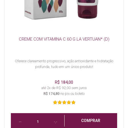
CREME COM VITAMINA C 60 G LA VERTUAN* (D)
Oferece clareamento progressivo, ação antioxidante e hidratação
profunda, tudo em um único produto!
R$ 184,00
até 2x de R$ 92,00 sem juros
R$ 174,80
no pix ou boleto
COMPRAR