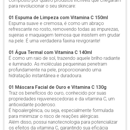
composto por quatro produtos incríveis que chegaram
para revolucionar o seu skincare:
01 Espuma de Limpeza com Vitamina C 150ml
Espuma suave e cremosa, é como um abraço
refrescante no rosto, removendo todas as impurezas,
sujeiras e maquiagem teimosa que insistem em grudar
na pele. É uma verdadeira faxina revigorante!
01 Água Termal com Vitamina C 140ml
É como um raio de sol, trazendo aquele brilho radiante
e iluminado. As moléculas pequeninas penetram
profundamente na pele, proporcionando uma
hidratação instantânea e duradoura.
01 Máscara Facial de Ouro e Vitamina C 130g
Traz os benefícios do ouro, conhecido por suas
propriedades rejuvenescedoras e da vitamina C, um
antioxidante poderoso.
É hipoalergênica, ou seja, especialmente formulada
para minimizar o risco de reações alérgicas.
Além disso, possui nanotecnologia para potencializar
os efeitos da vitamina C, garantindo sua eficácia