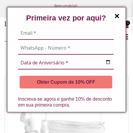
Bem-vindo(a)!
(47) 3027-7449
(47) 3027-7449
Primeira vez por aqui?
0
LINHA PROFISSIONAL
KITS PROFISSIONAIS
KIT LINHA OURO E VITAMINA C LA VERTUAN
Obter Cupom de 10% OFF
Inscreva-se agora e ganhe 10% de desconto
em sua primeira compra.