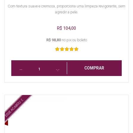
Com textura suave e cremosa, proporciona uma limpeza revigorante, sem
agredir a pele.
R$ 104,00
R$ 98,80
no pix ou boleto
COMPRAR
ESSE ACABOU :(