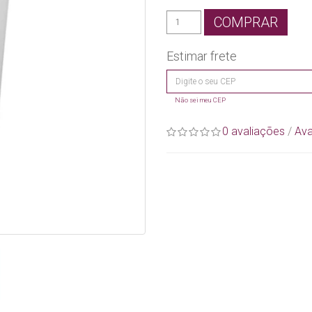
COMPRAR
Estimar frete
Não sei meu CEP
0 avaliações
/
Ava