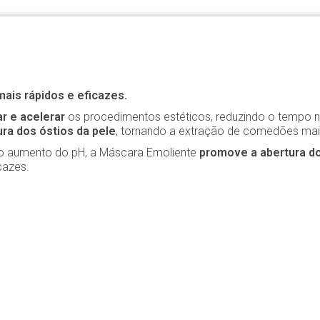
ais rápidos e eficazes.
ar e acelerar
os procedimentos estéticos, reduzindo o tempo n
tura dos óstios da pele
, tornando a extração de comedões mais
 no aumento do pH, a Máscara Emoliente
promove a abertura do
cazes.