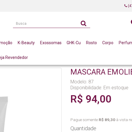
(4
omoção
K-Beauty
Exossomas
GHK-Cu
Rosto
Corpo
Perfu
eja Revendedor
MASCARA EMOLIENTE 160G LA VERTUAN* (C)
MASCARA EMOLIE
Modelo: 87
Disponibilidade:
Em estoque
R$ 94,00
Pague somente
R$ 89,30
à vista no
Quantidade