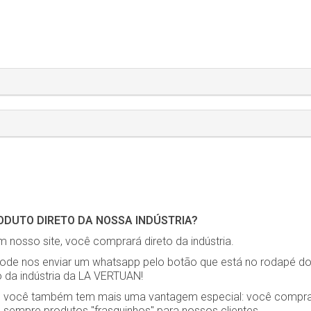
DUTO DIRETO DA NOSSA INDÚSTRIA?
 nosso site, você comprará direto da indústria.
pode nos enviar um whatsapp pelo botão que está no rodapé do s
o da indústria da LA VERTUAN!
ia, você também tem mais uma vantagem especial: você compra
sempre produtos "frasquinhos" para nossos clientes.