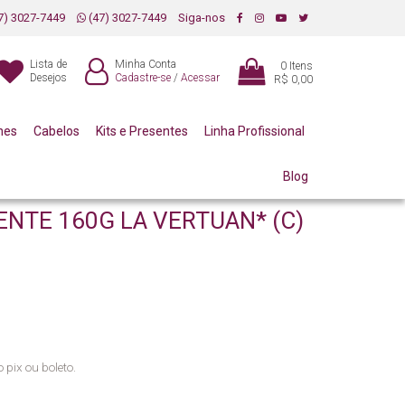
7) 3027-7449
(47) 3027-7449
Siga-nos
Lista de
Minha Conta
0
Itens
Desejos
Cadastre-se
/
Acessar
R$ 0,00
mes
Cabelos
Kits e Presentes
Linha Profissional
Blog
NTE 160G LA VERTUAN* (C)
 pix ou boleto.