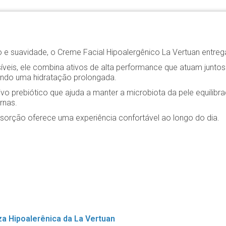
 e suavidade, o Creme Facial Hipoalergênico La Vertuan entreg
is, ele combina ativos de alta performance que atuam juntos par
endo uma hidratação prolongada.
tivo prebiótico que ajuda a manter a microbiota da pele equilib
rnas.
absorção oferece uma experiência confortável ao longo do dia.
a Hipoalerênica da La Vertuan