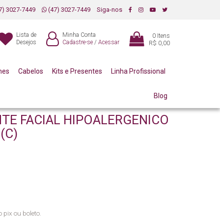
7) 3027-7449
(47) 3027-7449
Siga-nos
Lista de
Minha Conta
0
Itens
Desejos
Cadastre-se
/
Acessar
R$ 0,00
mes
Cabelos
Kits e Presentes
Linha Profissional
Blog
TE FACIAL HIPOALERGENICO
(C)
 pix ou boleto.