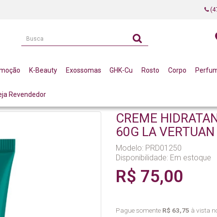
(4
omoção
K-Beauty
Exossomas
GHK-Cu
Rosto
Corpo
Perfu
eja Revendedor
HIPOALERGENICO 60G LA VERTUAN (C)
CREME HIDRATAN
60G LA VERTUAN 
Modelo: PRD01250
Disponibilidade:
Em estoque
R$ 75,00
Pague somente
R$ 63,75
à vista no