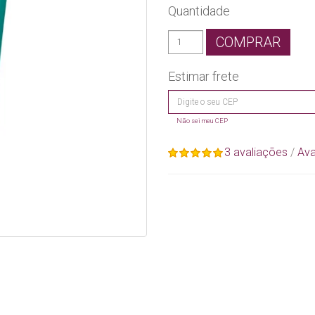
Quantidade
COMPRAR
Estimar frete
Não sei meu CEP
3 avaliações
/
Ava