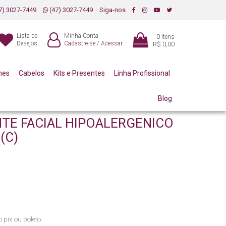
7) 3027-7449
(47) 3027-7449
Siga-nos
Lista de
Minha Conta
0
Itens
Desejos
Cadastre-se
/
Acessar
R$ 0,00
mes
Cabelos
Kits e Presentes
Linha Profissional
Blog
TE FACIAL HIPOALERGENICO
(C)
 pix ou boleto.