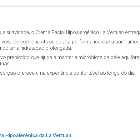
 e suavidade, o Creme Facial Hipoalergênico La Vertuan entreg
is, ele combina ativos de alta performance que atuam juntos par
endo uma hidratação prolongada.
tivo prebiótico que ajuda a manter a microbiota da pele equilib
rnas.
absorção oferece uma experiência confortável ao longo do dia.
a Hipoalerênica da La Vertuan