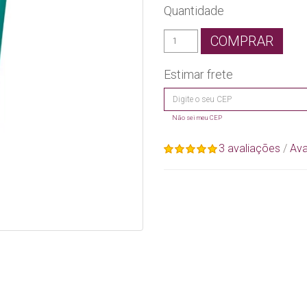
Quantidade
COMPRAR
Estimar frete
Não sei meu CEP
3 avaliações
/
Ava