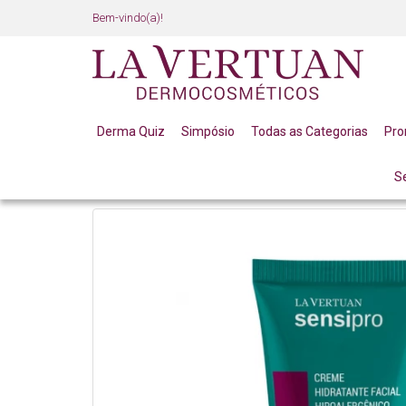
Bem-vindo(a)!
Derma Quiz
Simpósio
Todas as Categorias
Pr
S
ROSTO
ROSÁCEA, DERMATITE E PELES ALÉRGICA