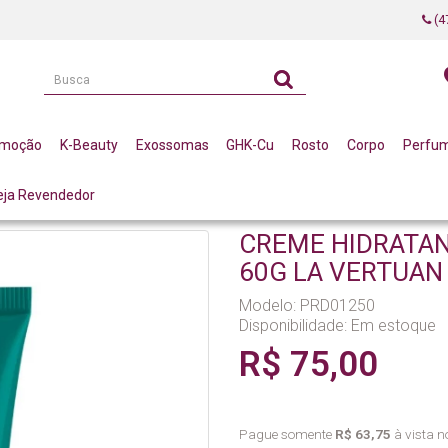
(4
omoção
K-Beauty
Exossomas
GHK-Cu
Rosto
Corpo
Perfu
eja Revendedor
S
CREME HIDRATANTE FACIAL HIPOALERGENICO 60G LA VERTUAN (C)
CREME HIDRATAN
60G LA VERTUAN 
Modelo: PRD01250
Disponibilidade:
Em estoque
R$ 75,00
Pague somente
R$ 63,75
à vista no