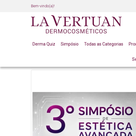
Bem-vindo(a)!
Derma Quiz
Simpósio
Todas as Categorias
Pr
S
K-BEAUTY
3ª EDIÇÃO SIMPÓSIO DE ESTÉTICA AVA