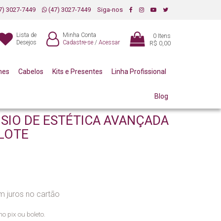
7) 3027-7449
(47) 3027-7449
Siga-nos
Lista de
Minha Conta
0
Itens
Desejos
Cadastre-se
/
Acessar
R$ 0,00
mes
Cabelos
Kits e Presentes
Linha Profissional
Blog
ÓSIO DE ESTÉTICA AVANÇADA
 LOTE
 juros no cartão
no pix ou boleto.