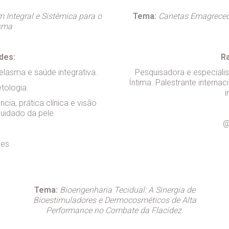
ntegral e Sistêmica para o
Tema:
Canetas Emagrecedo
sma
des:
Ra
elasma e saúde integrativa.
Pesquisadora e especialis
Íntima. Palestrante internac
ologia.
i
ia, prática clínica e visão
uidado da pele.
@
des
Tema:
Bioengenharia Tecidual: A Sinergia de
Bioestimuladores e Dermocosméticos de Alta
Performance no Combate da Flacidez.