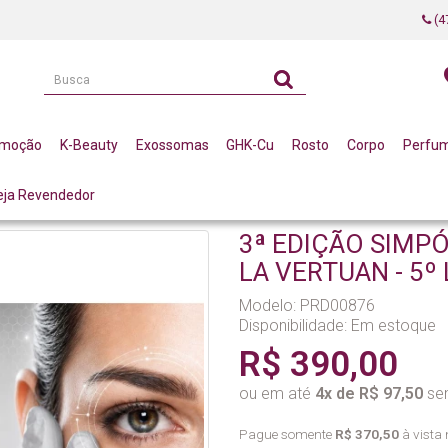
(4
omoção
K-Beauty
Exossomas
GHK-Cu
Rosto
Corpo
Perfu
eja Revendedor
NÇADA LA VERTUAN - 5º LOTE
3ª EDIÇÃO SIMP
LA VERTUAN - 5º
Modelo: PRD00876
Disponibilidade:
Em estoque
R$ 390,00
ou em até
4x de R$ 97,50
sem
Pague somente
R$ 370,50
à vista 