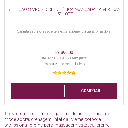
3ª EDIÇÃO SIMPÓSIO DE ESTÉTICA AVANÇADA LA VERTUAN
- 5º LOTE
Garanta seu ingresso e viva essa experiência transformadora!
R$ 390,00
até 4x de R$ 97,50 sem juros
R$ 331,50
no pix ou boleto
COMPRAR
Tags:
creme para massagem modeladora
,
massagem
modeladora
,
drenagem linfática
,
creme corporal
profissional
,
creme para massagem estética
,
creme