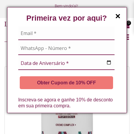
Bem-vindo(a)!
(47) 3027-7449
(47) 3027-7449
Primeira vez por aqui?
0
CREME COMPLEX + 1KG LA VERTUAN* (B)
Obter Cupom de 10% OFF
Inscreva-se agora e ganhe 10% de desconto
em sua primeira compra.