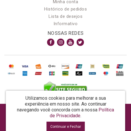
Minha conta
Histórico de pedidos
Lista de desejos
Informativo
NOSSAS REDES
Utilizamos cookies para melhorar a sua
experiência em nosso site.
Ao continuar
navegando você concorda com a nossa
Política
AROMA & MAGIA MANUF DE PROD COSMECEUTICOS LTDA EPP - CNPJ: 81.362.295/0001-48
de Privacidade
.
Rua da Prosperidade, 480 - Araquari - SC - CEP: 89245-000
Continuar e Fechar
La Vertuan © 2026