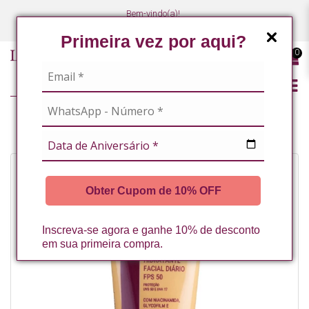
Bem-vindo(a)!
(47) 3027-7449
(47) 3027-7449
Primeira vez por aqui?
0
HIDRATANTE FACIAL DIARIO FPS 50 LA VERTUAN 60G* (B)
Obter Cupom de 10% OFF
Inscreva-se agora e ganhe 10% de desconto
em sua primeira compra.