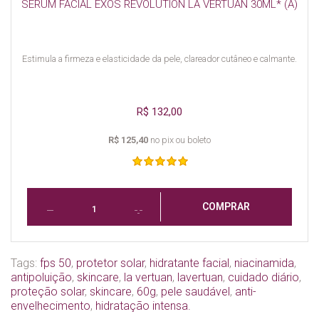
SERUM FACIAL EXOS REVOLUTION LA VERTUAN 30ML* (A)
Estimula a firmeza e elasticidade da pele, clareador cutâneo e calmante.
R$ 132,00
R$ 125,40
no pix ou boleto
COMPRAR
Tags:
fps 50
,
protetor solar
,
hidratante facial
,
niacinamida
,
antipoluição
,
skincare
,
la vertuan
,
lavertuan
,
cuidado diário
,
proteção solar
,
skincare
,
60g
,
pele saudável
,
anti-
envelhecimento
,
hidratação intensa.