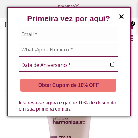
Bem-vindo(a)!
(47) 3027-7449
(47) 3027-7449
Primeira vez por aqui?
0
HIDRATANTE FACIAL HIPOALERGENICO FPS 60 BEGE MEDIO 60G LA
VERTUAN* (C)
Obter Cupom de 10% OFF
Inscreva-se agora e ganhe 10% de desconto
em sua primeira compra.