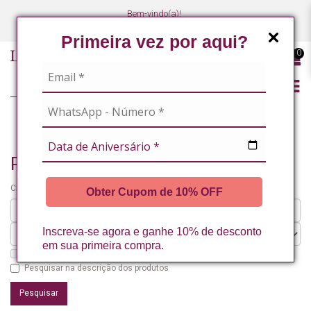
Bem-vindo(a)!
(47) 3027-7449
(47) 3027-7449
Primeira vez por aqui?
0
PESQUISANDO POR
Pesquisando por
Critérios da pesquisa:
Obter Cupom de 10% OFF
Inscreva-se agora e ganhe 10% de desconto
em sua primeira compra.
Pesquisar nos subdepartamentos
Pesquisar na descrição dos produtos