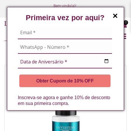
Bem-vindo(a)!
(47) 3027-7449
(47) 3027-7449
Primeira vez por aqui?
0
CORPO
BOOSTER ESTETICA INTIMA 30ML LA VERTUAN (C)
Obter Cupom de 10% OFF
Inscreva-se agora e ganhe 10% de desconto
em sua primeira compra.