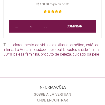
R$ 108,80
no pix ou boleto
COMPRAR
Tags:
clareamento de virilhas e axilas
,
cosmético
,
estética
íntima
,
La Vertuan
,
cuidado pessoal
,
booster
,
saúde íntima
,
30ml
,
beleza feminina
,
produto de beleza
,
cuidado da pele
INFORMAÇÕES
SOBRE A LA VERTUAN
ONDE ENCONTRAR