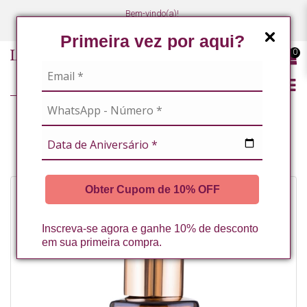
Bem-vindo(a)!
(47) 3027-7449
(47) 3027-7449
Primeira vez por aqui?
0
CABELOS
FLUIDO CAPILAR COM EXOSSOMAS HAIRPRO LA VERTUAN 30ML* (B)
Obter Cupom de 10% OFF
Inscreva-se agora e ganhe 10% de desconto
em sua primeira compra.