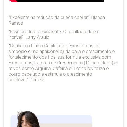
"Excelente na redução da queda capilar". Bianca
Ramos
"Esse produto é Excelente. O resultado dele é
incrível". Larry Araújo
"Conheci o Fluido Capilar com Exossomas no
simpósio e me apaixonei ajuda para o crescimento e
fortalecimento dos fios, sua fórmula exclusiva com
Exossomas, Fatores de Crescimento (11 peptídeos) e
ativos como Arginina, Cafeína e Biotina revitaliza o
couro cabeludo e estimula o crescimento
saudável." Daniela