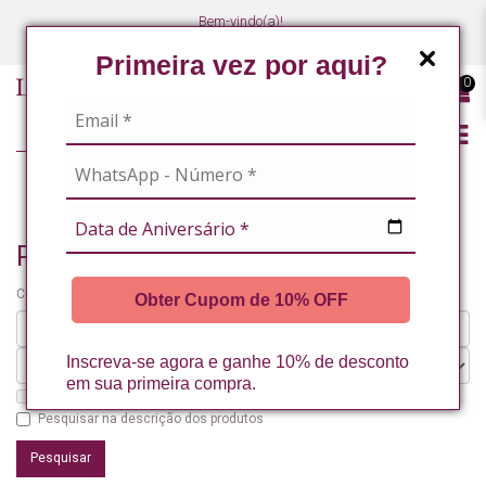
Bem-vindo(a)!
(47) 3027-7449
(47) 3027-7449
Primeira vez por aqui?
0
PESQUISANDO POR
Pesquisando por
Critérios da pesquisa:
Obter Cupom de 10% OFF
Inscreva-se agora e ganhe 10% de desconto
em sua primeira compra.
Pesquisar nos subdepartamentos
Pesquisar na descrição dos produtos