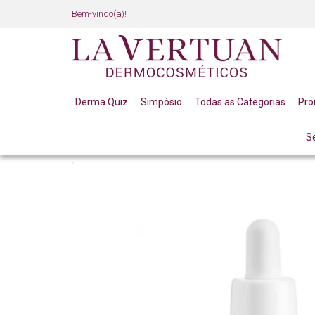
Bem-vindo(a)!
Derma Quiz
Simpósio
Todas as Categorias
Pr
S
VITAMINA C
SERUM COM VITAMINA C NANOVETORI