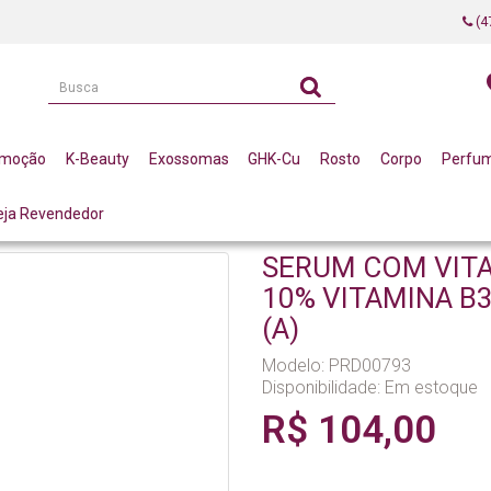
(4
omoção
K-Beauty
Exossomas
GHK-Cu
Rosto
Corpo
Perfu
eja Revendedor
ZADA 10% VITAMINA B3 + ATIVOS 30ML LA VERTUAN (A)
SERUM COM VIT
10% VITAMINA B3
(A)
Modelo: PRD00793
Disponibilidade:
Em estoque
R$ 104,00