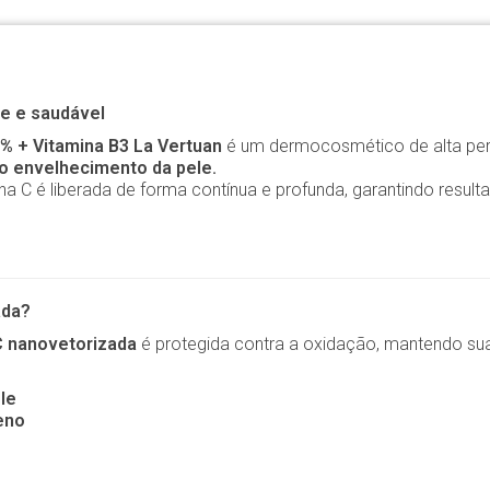
te e saudável
% + Vitamina B3 La Vertuan
é um dermocosmético de alta per
 o envelhecimento da pele.
ina C é liberada de forma contínua e profunda, garantindo resul
ada?
C nanovetorizada
é protegida contra a oxidação, mantendo sua
le
eno