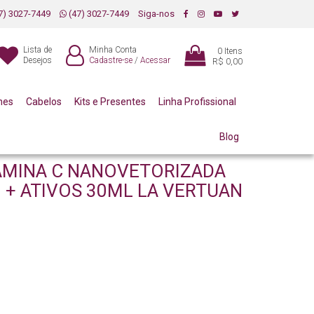
7) 3027-7449
(47) 3027-7449
Siga-nos
Lista de
Minha Conta
0
Itens
Desejos
Cadastre-se
/
Acessar
R$ 0,00
mes
Cabelos
Kits e Presentes
Linha Profissional
Blog
AMINA C NANOVETORIZADA
 + ATIVOS 30ML LA VERTUAN