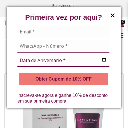
Bem-vindo(a)!
(47) 3027-7449
(47) 3027-7449
Primeira vez por aqui?
0
ROSTO
VITAMINA C
CREME COM VITAMINA C 60 G LA VERTUAN* (D)
Obter Cupom de 10% OFF
Inscreva-se agora e ganhe 10% de desconto
em sua primeira compra.