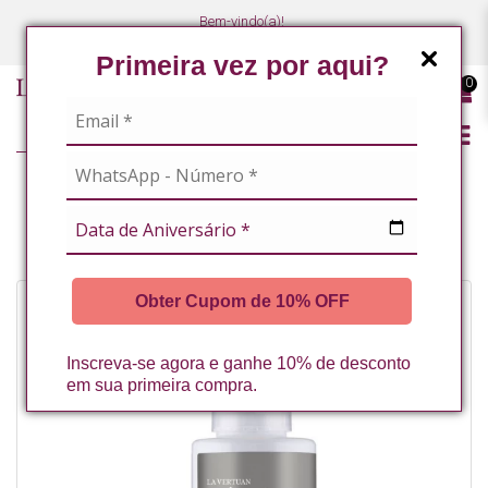
Bem-vindo(a)!
(47) 3027-7449
(47) 3027-7449
Primeira vez por aqui?
0
ROSTO
ANTI-IDADE
CREME HIDRATANTE EQUILIBRANTE FACIAL 80G LA VERTUAN (B)
Obter Cupom de 10% OFF
Inscreva-se agora e ganhe 10% de desconto
em sua primeira compra.