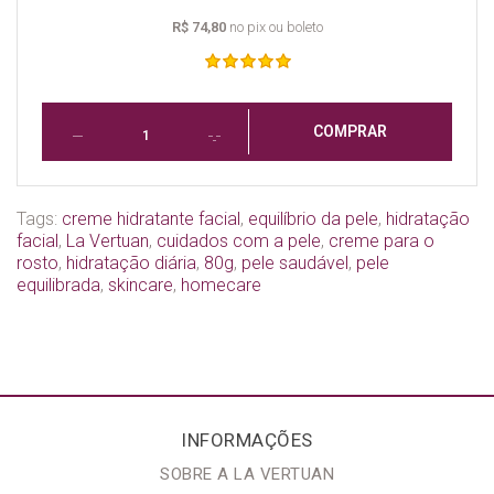
R$ 74,80
no pix ou boleto
COMPRAR
Tags:
creme hidratante facial
,
equilíbrio da pele
,
hidratação
facial
,
La Vertuan
,
cuidados com a pele
,
creme para o
rosto
,
hidratação diária
,
80g
,
pele saudável
,
pele
equilibrada
,
skincare
,
homecare
INFORMAÇÕES
SOBRE A LA VERTUAN