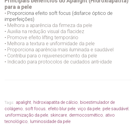
Principais benefícios do Apalight (Hidroxiapatita)
para a pele
•
Proporciona efeito soft focus (disfarce óptico de
imperfeições)
• Melhora a aparência da firmeza da pele
• Auxilia na redução visual da flacidez
• Promove efeito lifting temporário
• Melhora a textura e uniformidade da pele
• Proporciona aparência mais iluminada e saudável
• Contribui para o rejuvenescimento da pele
• Indicado para protocolos de cuidados anti-idade
apalight
hidroxiapatita de cálcio
bioestimulador de
Tags:
,
,
colágeno
soft focus
efeito blur pele
viço da pele
pele saudável
,
,
,
,
,
uniformização da pele
skincare
dermocosmético
ativo
,
,
,
tecnológico
luminosidade da pele
,