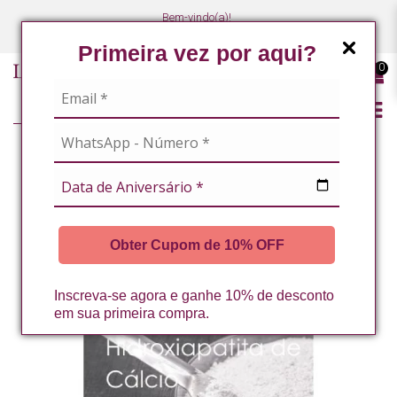
Bem-vindo(a)!
(47) 3027-7449
(47) 3027-7449
Primeira vez por aqui?
0
BLOG
BLOG DE SKINCARE
APALIGHT (HIDROXIAPATITA): FIRMEZA, EFEITO TENSOR E
REVITALIZAÇÃO DA PELE
Obter Cupom de 10% OFF
Inscreva-se agora e ganhe 10% de desconto
em sua primeira compra.