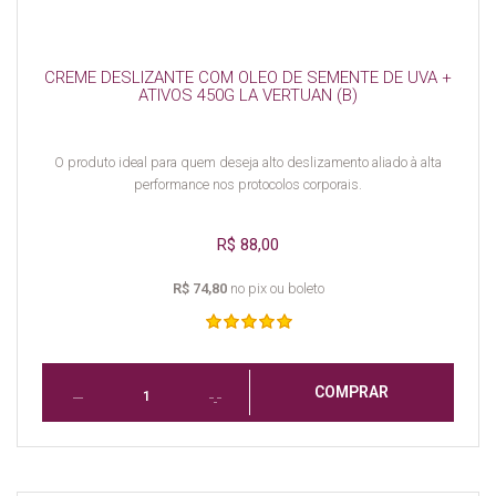
CREME DESLIZANTE COM OLEO DE SEMENTE DE UVA +
ATIVOS 450G LA VERTUAN (B)
O produto ideal para quem deseja alto deslizamento aliado à alta
performance nos protocolos corporais.
R$ 88,00
R$ 74,80
no pix ou boleto
COMPRAR