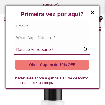
Bem-vindo(a)!
(47) 3027-7449
(47) 3027-7449
Primeira vez por aqui?
0
PROMOÇÃO
ESTRIA ALIV ÓLEO ANTI ESTRIAS 30ML LA VERTUAN (VAL. 12/2026) (C)
Obter Cupom de 10% OFF
-62%
Inscreva-se agora e ganhe 10% de desconto
em sua primeira compra.