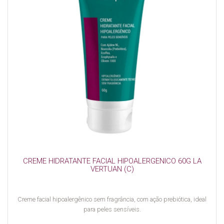
CREME HIDRATANTE FACIAL HIPOALERGENICO 60G LA
VERTUAN (C)
Creme facial hipoalergênico sem fragrância, com ação prebiótica, ideal
para peles sensíveis.