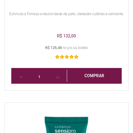
Estimula a firmeza e elasticidade da pele, clareador cutâneo e calmante.
R$ 132,00
R$ 125,40
no pix ou boleto
COMPRAR