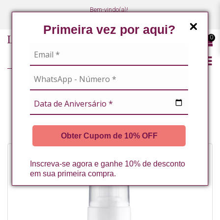
Bem-vindo(a)!
(47) 3027-7449
(47) 3027-7449
Primeira vez por aqui?
0
PELE SENSÍVEL
ROSÁCEA, DERMATITE E PELES ALÉRGICAS
ESPUMA DE LIMPEZA HIPOALERGÊNICA 150ML SENSIPRO LA VERTUAN
(B)
Obter Cupom de 10% OFF
Inscreva-se agora e ganhe 10% de desconto
em sua primeira compra.