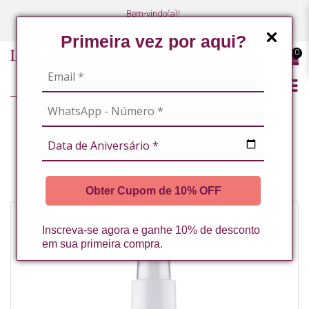
Bem-vindo(a)!
(47) 3027-7449
(47) 3027-7449
Primeira vez por aqui?
0
ONCOHIDRAT
SPRAY CORPORAL SUAVIZANTE PARA PELES SENSIVEIS 80ML
ONCOHIDRAT* (C)
Obter Cupom de 10% OFF
Inscreva-se agora e ganhe 10% de desconto
em sua primeira compra.