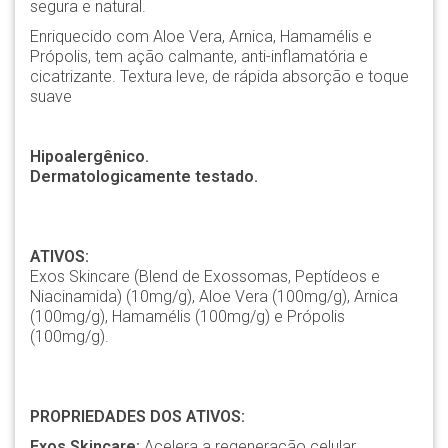
segura e natural.
Enriquecido com Aloe Vera, Arnica, Hamamélis e
Própolis, tem ação calmante, anti-inflamatória e
cicatrizante. Textura leve, de rápida absorção e toque
suave
Hipoalergênico.
Dermatologicamente testado.
ATIVOS:
Exos Skincare (Blend de Exossomas, Peptídeos e
Niacinamida) (10mg/g), Aloe Vera (100mg/g), Arnica
(100mg/g), Hamamélis (100mg/g) e Própolis
(100mg/g).
PROPRIEDADES DOS ATIVOS:
Exos Skincare:
Acelera a regeneração celular,