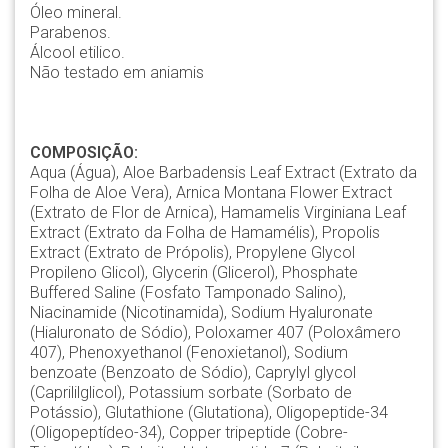
Óleo mineral.
Parabenos.
Álcool etilico.
Não testado em aniamis
COMPOSIÇÃO:
Aqua (Água), Aloe Barbadensis Leaf Extract (Extrato da
Folha de Aloe Vera), Arnica Montana Flower Extract
(Extrato de Flor de Arnica), Hamamelis Virginiana Leaf
Extract (Extrato da Folha de Hamamélis), Propolis
Extract (Extrato de Própolis), Propylene Glycol
Propileno Glicol), Glycerin (Glicerol), Phosphate
Buffered Saline (Fosfato Tamponado Salino),
Niacinamide (Nicotinamida), Sodium Hyaluronate
(Hialuronato de Sódio), Poloxamer 407 (Poloxâmero
407), Phenoxyethanol (Fenoxietanol), Sodium
benzoate (Benzoato de Sódio), Caprylyl glycol
(Caprililglicol), Potassium sorbate (Sorbato de
Potássio), Glutathione (Glutationa), Oligopeptide-34
(Oligopeptídeo-34), Copper tripeptide (Cobre-