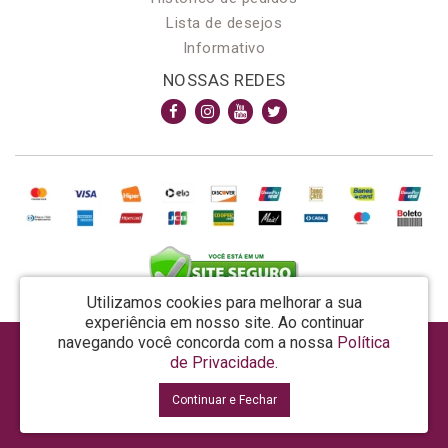
Lista de desejos
Informativo
NOSSAS REDES
Utilizamos cookies para melhorar a sua
experiência em nosso site.
Ao continuar
navegando você concorda com a nossa
Política
AROMA & MAGIA MANUF DE PROD COSMECEUTICOS LTDA EPP - CNPJ: 81.362.295/0001-48
de Privacidade
.
Rua da Prosperidade, 480 - Araquari - SC - CEP: 89245-000
Continuar e Fechar
La Vertuan © 2026
Desenvolvido por
88digital