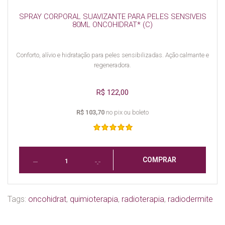
SPRAY CORPORAL SUAVIZANTE PARA PELES SENSIVEIS
80ML ONCOHIDRAT* (C)
Conforto, alívio e hidratação para peles sensibilizadas. Ação calmante e
regeneradora.
R$ 122,00
R$ 103,70
no pix ou boleto
COMPRAR
Tags:
oncohidrat
,
quimioterapia
,
radioterapia
,
radiodermite