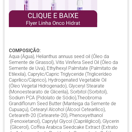
COMPOSIÇÃO:
Aqua (Água), Helianthus annuus seed oil (Óleo da
Semente de Girassol), Vitis Vinifera Seed Oil (Óleo da
Semente de Uva), Ethylhexyl Palmitate (Palmitato de
Etilexila), Caprylic/Capric Triglyceride (Triglicerídeo
Caprílico/Cáprico), Hydrogenated Vegetable Oil
(Óleo Vegetal Hidrogenado), Glyceryl Stearate
(Monoestearato de Glicerila), Sorbitol (Sorbitol),
Sodium PCA (Pidolato de Sódio),Theobroma
Grandiflorum Seed Butter (Manteiga da Semente de
Cupuaçu), Cetearyl Alcohol (Álcool Cetearílico),
Ceteareth-20 (Cetearete-20), Phenoxyethanol
(Fenoxietanol), Caprylyl Glycol (Caprililglicol), Glycerin
(Glicerol), Coffea Arabica Seedcake Extract (Extrato