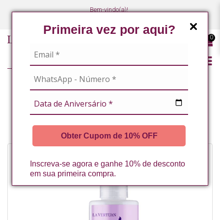
Bem-vindo(a)!
(47) 3027-7449
(47) 3027-7449
Primeira vez por aqui?
0
ONCOHIDRAT
LOCAO HIDRATANTE CORPORAL HIPOALERGENICA ONCOHIDRAT
200ML* (C)
Obter Cupom de 10% OFF
Inscreva-se agora e ganhe 10% de desconto
em sua primeira compra.