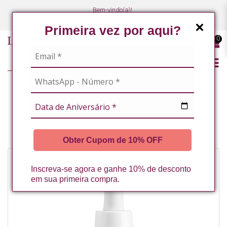
Bem-vindo(a)!
(47) 3027-7449
(47) 3027-7449
Primeira vez por aqui?
0
MANCHAS
BOOSTER FACIAL DE OURO VITAMINA C E ACIDO HIALURONICO 30ML
LA VERTUAN* (A)
Obter Cupom de 10% OFF
Inscreva-se agora e ganhe 10% de desconto
em sua primeira compra.