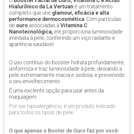
O
Booster Facial de Ouro, Vitamina C e Ácido
Hialurõnico da La Vertuan
é um tratamento
completo que une
glamour, eficácia e alta
performance dermocosmética
. Com partículas
de
ouro
associadas à
Vitamina C
Nanotecnológica,
ele proporciona luminosidade
imediata à pele, conferindo um viço radiante e
aparência saudável.
O uso contínuo do booster hidrata profundamente,
uniformiza e traz luminosidade à pele, deixando a
pele extremamente macia e sedosa, e prevenindo
o seu envelhecimento.
É uma exclente opção para usar antes da
maquiagem.
Por ser hipoalergêncio, é um produto indicado
para todos os tipois de pele.
O que apenas o Booter de Ouro faz por você: