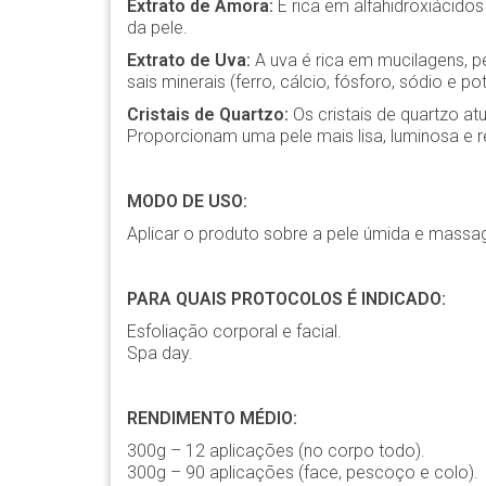
Extrato de Amora:
É rica em alfahidroxiácidos
da pele.
Extrato de Uva:
A uva é rica em mucilagens, pect
sais minerais (ferro, cálcio, fósforo, sódio e po
Cristais de Quartzo:
Os cristais de quartzo a
Proporcionam uma pele mais lisa, luminosa e re
MODO DE USO:
Aplicar o produto sobre a pele úmida e massa
PARA QUAIS PROTOCOLOS É INDICADO:
Esfoliação corporal e facial.
Spa day.
RENDIMENTO MÉDIO:
300g – 12 aplicações (no corpo todo).
300g – 90 aplicações (face, pescoço e colo).