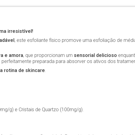
a irresistível!
adável
, este esfoliante físico promove uma esfoliação de méd
va e amora
, que proporcionam um
sensorial delicioso
enquant
a e perfeitamente preparada para absorver os ativos dos tratame
a rotina de skincare
.
mg/g) e Cristais de Quartzo (100mg/g).