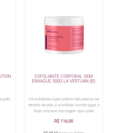
UTION
ESFOLIANTE CORPORAL SEM
ENXAGUE 500G LA VERTUAN (B)
a pele,
Um esfoliante super prático! Não precisa ser
.
retirado da pele, é só esfoliar, borrifar água, e
fazer uma leve massagem que a pele
absorve.
R$ 116,00
R$ 98,60
no pix ou boleto