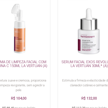
MA DE LIMPEZA FACIAL COM
SERUM FACIAL EXOS REVOL
INA C 150ML LA VERTUAN (A)
LA VERTUAN 30ML* (A)
xtura suave e cremosa, proporciona
Estimula a firmeza e elasticidade d
impeza revigorante, sem agredir a
clareador cutâneo e calmante
pele.
R$ 104,00
R$ 132,00
R$ 88,40
no pix ou boleto
R$ 112,20
no pix ou boleto