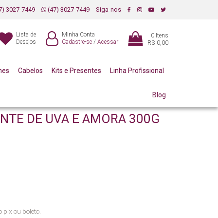
7) 3027-7449
(47) 3027-7449
Siga-nos
Lista de
Minha Conta
0
Itens
Desejos
Cadastre-se
/
Acessar
R$ 0,00
mes
Cabelos
Kits e Presentes
Linha Profissional
Blog
ANTE DE UVA E AMORA 300G
 pix ou boleto.