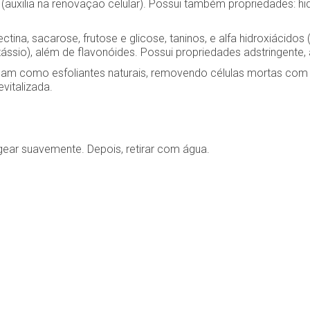
 (auxilia na renovação celular). Possui também propriedades: hid
ina, sacarose, frutose e glicose, taninos, e alfa hidroxiácidos (c
tássio), além de flavonóides. Possui propriedades adstringente, an
tuam como esfoliantes naturais, removendo células mortas com 
vitalizada.
gear suavemente. Depois, retirar com água.