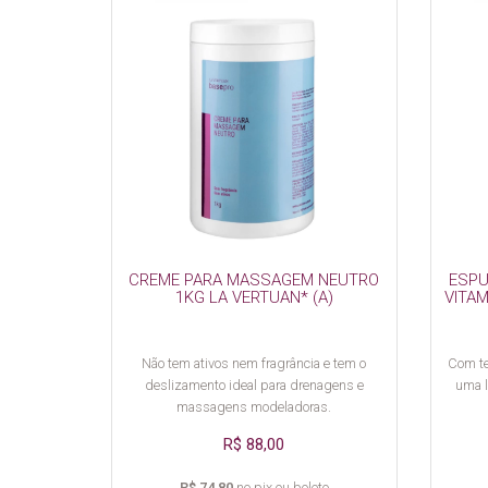
CREME PARA MASSAGEM NEUTRO
ESPU
1KG LA VERTUAN* (A)
VITAM
Não tem ativos nem fragrância e tem o
Com te
deslizamento ideal para drenagens e
uma l
massagens modeladoras.
R$ 88,00
R$ 74,80
no pix ou boleto