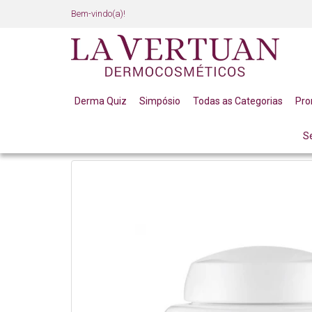
Bem-vindo(a)!
Derma Quiz
Simpósio
Todas as Categorias
Pr
S
LINHA PROFISSIONAL
PEELING ESFOLIANTE DE UV