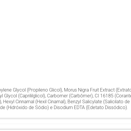
pylene Glycol (Propileno Glicol), Morus Nigra Fruit Extract (Extrato
yl Glycol (Caprililglicol), Carbomer (Carbômer), CI 16185 (Cor
 Hexyl Cinnamal (Hexil Cinamal), Benzyl Salicylate (Salicilato de B
oxide (Hidróxido de Sódio) e Disodium EDTA (Edetato Dissódico).