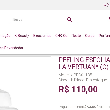
(4
omoção
K-Beauty
Exossomas
GHK-Cu
Rosto
Corpo
Perfu
eja Revendedor
A E AMORA 300G LA VERTUAN* (C)
PEELING ESFOLI
LA VERTUAN* (C)
Modelo: PRD01135
Disponibilidade:
Em estoque
R$ 110,00
Pague somente
R$ 93,50
à vista no