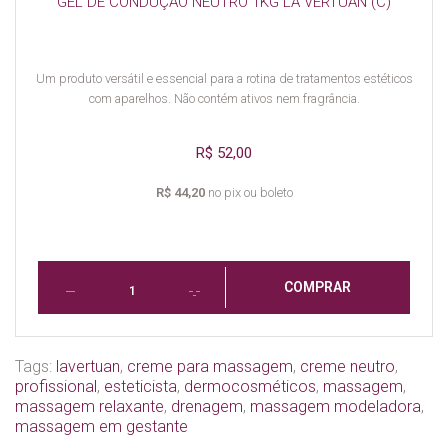
GEL DE CONDUÇÃO NEUTRO 1KG LA VERTUAN (C)
Um produto versátil e essencial para a rotina de tratamentos estéticos
com aparelhos. Não contém ativos nem fragrância.
R$ 52,00
R$ 44,20
no pix ou boleto
COMPRAR
Tags:
lavertuan
,
creme para massagem
,
creme neutro
,
profissional
,
esteticista
,
dermocosméticos
,
massagem
,
massagem relaxante
,
drenagem
,
massagem modeladora
,
massagem em gestante