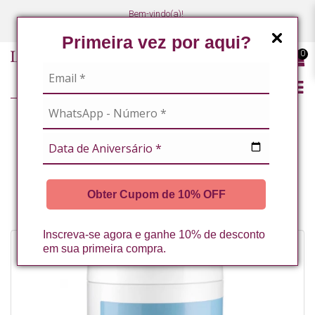
Bem-vindo(a)!
(47) 3027-7449
(47) 3027-7449
Primeira vez por aqui?
0
LINHA PROFISSIONAL
MASSOTERAPEUTAS / ESTETICISTAS CORPORAIS
TERAPÊUTICA E RELAXANTE
Obter Cupom de 10% OFF
CREME PARA MASSAGEM NEUTRO 1KG LA VERTUAN* (A)
Inscreva-se agora e ganhe 10% de desconto
em sua primeira compra.