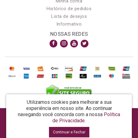
Minha conta
Histórico de pedidos
Lista de desejos
Informativo
NOSSAS REDES
Utilizamos cookies para melhorar a sua
experiência em nosso site.
Ao continuar
navegando você concorda com a nossa
Política
AROMA & MAGIA MANUF DE PROD COSMECEUTICOS LTDA EPP - CNPJ: 81.362.295/0001-48
de Privacidade
.
Rua da Prosperidade, 480 - Araquari - SC - CEP: 89245-000
Continuar e Fechar
La Vertuan © 2026