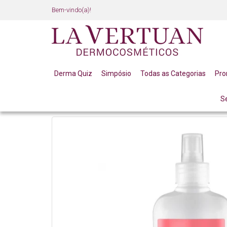
Bem-vindo(a)!
Derma Quiz
Simpósio
Todas as Categorias
Pr
S
LINHA PROFISSIONAL
MASSOTERAPEUTAS / ESTET