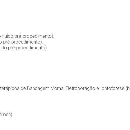
fluido pré-procedimento).
ido pré-procedimento).
uido pré-procedimento).
erápicos de Bandagem Morna, Eletroporação e Iontoforese (bi
dômen).