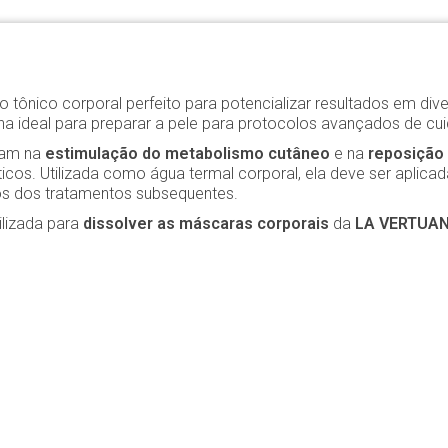
o tônico corporal perfeito para potencializar resultados em di
lha ideal para preparar a pele para protocolos avançados de cu
liam na
estimulação do metabolismo cutâneo
e na
reposição 
icos. Utilizada como água termal corporal, ela deve ser aplicada
os dos tratamentos subsequentes.
ilizada para
dissolver as máscaras corporais
da
LA VERTUA