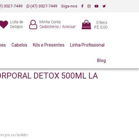
7) 3027-7449
(47) 3027-7449
Siga-nos
Lista de
Minha Conta
0
Itens
Desejos
Cadastre-se
/
Acessar
R$ 0,00
mes
Cabelos
Kits e Presentes
Linha Profissional
Blog
AL DETOX 500ML LA VERTUAN (C)
ORPORAL DETOX 500ML LA
no pix ou boleto.