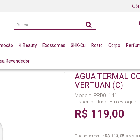
(4
omoção
K-Beauty
Exossomas
GHK-Cu
Rosto
Corpo
Perfu
eja Revendedor
ICISTAS CORPORAIS
TERAPÊUTICA E RELAXANTE
AGUA TERMAL CORPOR
AGUA TERMAL C
VERTUAN (C)
Modelo: PRD01141
Disponibilidade:
Em estoque
R$ 119,00
Pague somente
R$ 113,05
à vista 