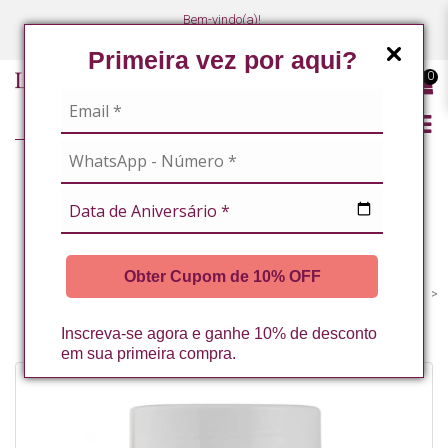
Bem-vindo(a)!
(47) 3027-7449
(47) 3027-7449
Primeira vez por aqui?
0
LINHA PROFISSIONAL
MASSOTERAPEUTAS / ESTETICISTAS CORPORAIS
TECNOLOGIA ASSOCIADA (LASER, ULTRASSOM, RADIOFREQUÊNCIA,
Obter Cupom de 10% OFF
ENTRE OUTROS)
CRISTAIS DE MAGNESIO 1KG LA VERTUAN* (C)
Inscreva-se agora e ganhe 10% de desconto
em sua primeira compra.