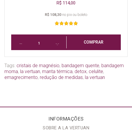
R$ 114,00
R$ 108,30
no pix ou boleto
COMPRAR
Tags:
cristais de magnésio
,
bandagem quente
,
bandagem
morna
,
la vertuan
,
manta térmica
,
detox
,
celulite
,
emagrecimento
,
redução de medidas
,
la vertuan
INFORMAÇÕES
SOBRE A LA VERTUAN