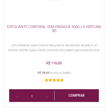
ESFOLIANTE CORPORAL SEM ENXAGUE 500G LA VERTUAN
(B)
Um esfoliante super prático! Não precisa ser retirado da pele, é só
esfoliar, borrifar água, e fazer uma leve massagem que a pele absorve.
R$ 116,00
R$ 98,60
no pix ou boleto
COMPRAR