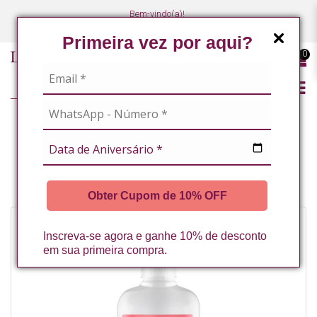
Bem-vindo(a)!
(47) 3027-7449
(47) 3027-7449
Primeira vez por aqui?
0
LINHA PROFISSIONAL
MASSOTERAPEUTAS / ESTETICISTAS CORPORAIS
LIPEDEMA
AGUA TERMAL CORPORAL DETOX 500ML LA VERTUAN (C)
Obter Cupom de 10% OFF
Inscreva-se agora e ganhe 10% de desconto
em sua primeira compra.