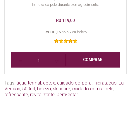
firmeza da pele durante o emagrecimento.
R$ 119,00
R$ 101,15
no pix ou boleto
COMPRAR
Tags:
água termal
,
detox
,
cuidado corporal
,
hidratação
,
La
Vertuan
,
500ml
,
beleza
,
skincare
,
cuidado com a pele
,
refrescante
,
revitalizante
,
bem-estar