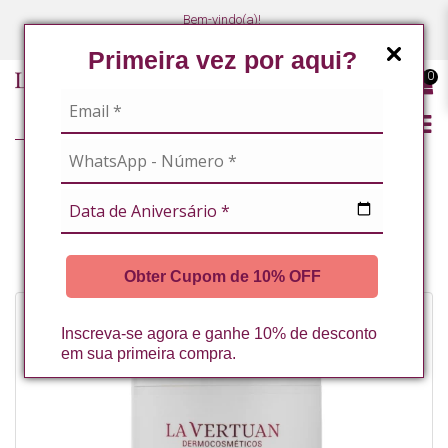
Bem-vindo(a)!
(47) 3027-7449
(47) 3027-7449
Primeira vez por aqui?
0
LINHA PROFISSIONAL
MASSOTERAPEUTAS / ESTETICISTAS CORPORAIS
ESTÉTICA CORPORAL
CREME OITO ATIVOS 1KG LA VERTUAN* (C)
Obter Cupom de 10% OFF
Inscreva-se agora e ganhe 10% de desconto
em sua primeira compra.