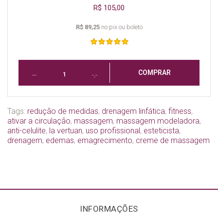
R$ 105,00
R$ 89,25
no pix ou boleto
COMPRAR
Tags:
redução de medidas
,
drenagem linfática
,
fitness
,
ativar a circulação
,
massagem
,
massagem modeladora
,
anti-celulite
,
la vertuan
,
uso profissional
,
esteticista
,
drenagem
,
edemas
,
emagrecimento
,
creme de massagem
INFORMAÇÕES