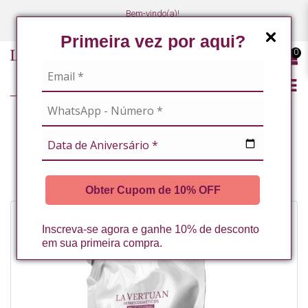
Bem-vindo(a)!
(47) 3027-7449
(47) 3027-7449
Primeira vez por aqui?
0
LINHA PROFISSIONAL
MASSOTERAPEUTAS / ESTETICISTAS CORPORAIS
REFIL CREME OITO ATIVOS 1KG LA VERTUAN* (A)
Obter Cupom de 10% OFF
Inscreva-se agora e ganhe 10% de desconto
em sua primeira compra.