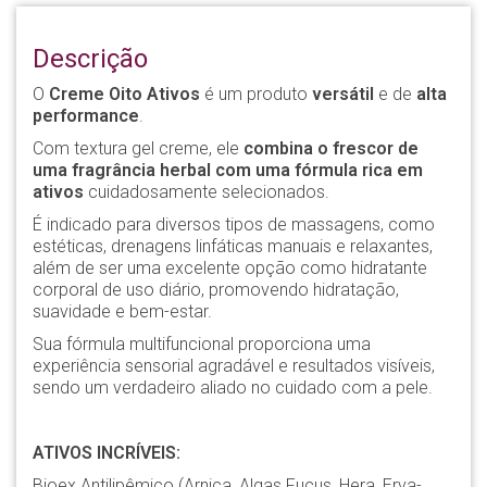
Descrição
O
Creme Oito Ativos
é um produto
versátil
e de
alta
performance
.
Com textura gel creme, ele
combina o frescor de
uma fragrância herbal com uma fórmula rica em
ativos
cuidadosamente selecionados.
É indicado para diversos tipos de massagens, como
estéticas, drenagens linfáticas manuais e relaxantes,
além de ser uma excelente opção como hidratante
corporal de uso diário, promovendo hidratação,
suavidade e bem-estar.
Sua fórmula multifuncional proporciona uma
experiência sensorial agradável e resultados visíveis,
sendo um verdadeiro aliado no cuidado com a pele.
ATIVOS INCRÍVEIS:
Bioex Antilipêmico (Arnica, Algas Fucus, Hera, Erva-