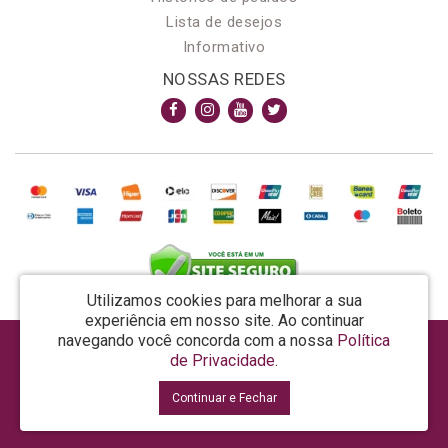
Lista de desejos
Informativo
NOSSAS REDES
Utilizamos cookies para melhorar a sua
experiência em nosso site.
Ao continuar
navegando você concorda com a nossa
Política
AROMA & MAGIA MANUF DE PROD COSMECEUTICOS LTDA EPP - CNPJ: 81.362.295/0001-48
de Privacidade
.
Rua da Prosperidade, 480 - Araquari - SC - CEP: 89245-000
Continuar e Fechar
La Vertuan © 2026
Desenvolvido por
88digital