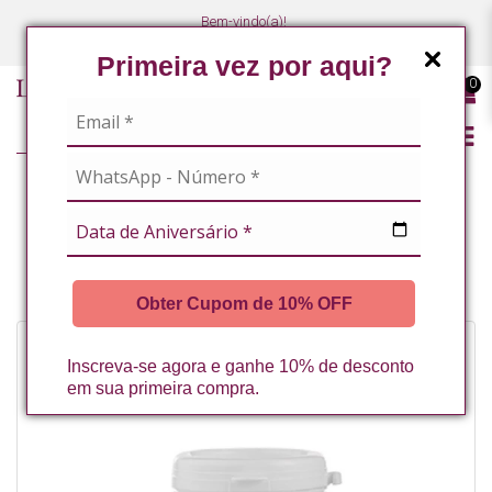
Bem-vindo(a)!
(47) 3027-7449
(47) 3027-7449
Primeira vez por aqui?
0
LINHA PROFISSIONAL
MASSOTERAPEUTAS / ESTETICISTAS CORPORAIS
CARVAO ATIVO LA VERTUAN 70G * (C)
Obter Cupom de 10% OFF
Inscreva-se agora e ganhe 10% de desconto
em sua primeira compra.