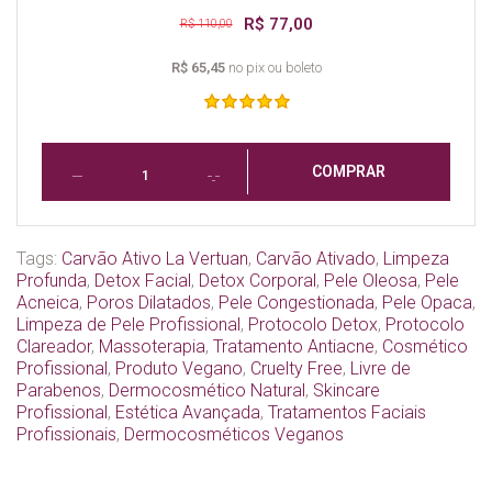
R$ 77,00
R$ 110,00
R$ 65,45
no pix ou boleto
COMPRAR
Tags:
Carvão Ativo La Vertuan
,
Carvão Ativado
,
Limpeza
Profunda
,
Detox Facial
,
Detox Corporal
,
Pele Oleosa
,
Pele
Acneica
,
Poros Dilatados
,
Pele Congestionada
,
Pele Opaca
,
Limpeza de Pele Profissional
,
Protocolo Detox
,
Protocolo
Clareador
,
Massoterapia
,
Tratamento Antiacne
,
Cosmético
Profissional
,
Produto Vegano
,
Cruelty Free
,
Livre de
Parabenos
,
Dermocosmético Natural
,
Skincare
Profissional
,
Estética Avançada
,
Tratamentos Faciais
Profissionais
,
Dermocosméticos Veganos