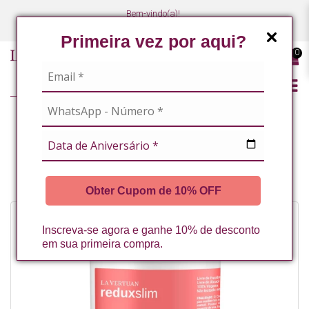
Bem-vindo(a)!
(47) 3027-7449
(47) 3027-7449
Primeira vez por aqui?
0
LINHA PROFISSIONAL
LINHA COMPLETA
CREME PARA MASSAGEM COM CAFEINA + ATIVOS REDUXSLIM 1KG LA
VERTUAN* (B)
Obter Cupom de 10% OFF
Inscreva-se agora e ganhe 10% de desconto
em sua primeira compra.