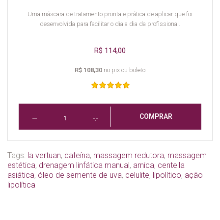
Uma máscara de tratamento pronta e prática de aplicar que foi
desenvolvida para facilitar o dia a dia da profissional.
R$ 114,00
R$ 108,30
no pix ou boleto
COMPRAR
Tags:
la vertuan
,
cafeína
,
massagem redutora
,
massagem
estética
,
drenagem linfática manual
,
arnica
,
centella
asiática
,
óleo de semente de uva
,
celulite
,
lipolítico
,
ação
lipolítica