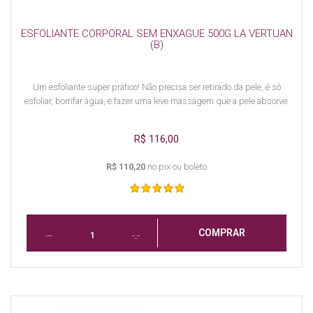
ESFOLIANTE CORPORAL SEM ENXAGUE 500G LA VERTUAN
(B)
Um esfoliante super prático! Não precisa ser retirado da pele, é só
esfoliar, borrifar água, e fazer uma leve massagem que a pele absorve.
R$ 116,00
R$ 110,20
no pix ou boleto
COMPRAR