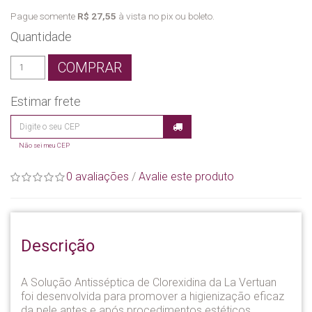
Pague somente
R$ 27,55
à vista no pix ou boleto.
Quantidade
COMPRAR
Estimar frete
Não sei meu CEP
0 avaliações
/
Avalie este produto
Descrição
A Solução Antisséptica de Clorexidina da La Vertuan
foi desenvolvida para promover a higienização eficaz
da pele antes e após procedimentos estéticos,