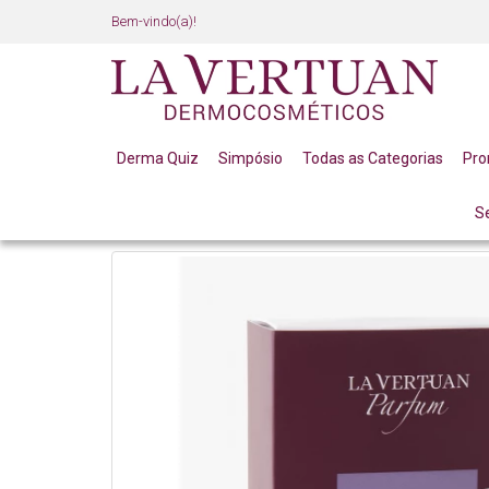
Bem-vindo(a)!
Derma Quiz
Simpósio
Todas as Categorias
Pr
S
LINHA PROFISSIONAL
LINHA COMPLETA
MON A