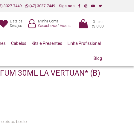
7) 3027-7449
(47) 3027-7449
Siga-nos
Lista de
Minha Conta
0
Itens
Desejos
Cadastre-se
/
Acessar
R$ 0,00
mes
Cabelos
Kits e Presentes
Linha Profissional
Blog
UM 30ML LA VERTUAN* (B)
no pix ou boleto.