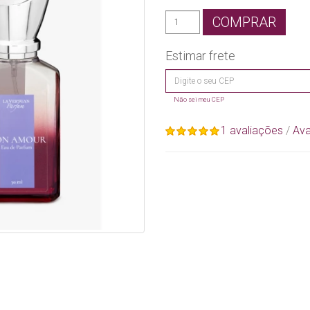
COMPRAR
Estimar frete
Não sei meu CEP
1 avaliações
/
Ava