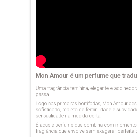
Mon Amour é um perfume que tradu
Uma fragrância feminina, elegante e acolhedo
passa.
Logo nas primeiras borrifadas, Mon Amour des
sofisticado, repleto de feminilidade e suavidad
sensualidade na medida certa.
É aquele perfume que combina com momentos e
fragrância que envolve sem exagerar, perfei