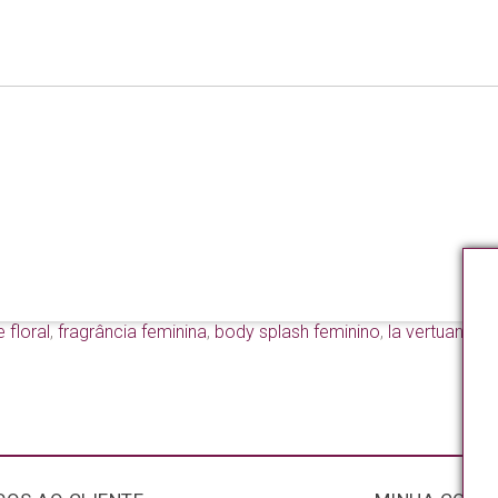
 floral
,
fragrância feminina
,
body splash feminino
,
la vertuan pa