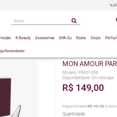
(4
omoção
K-Beauty
Exossomas
GHK-Cu
Rosto
Corpo
Perfu
eja Revendedor
MOUR PARFUM 30ML LA VERTUAN* (B)
MON AMOUR PARF
Modelo: PRD01358
Disponibilidade:
Em estoque
R$ 149,00
Pague somente
R$ 141,55
à vista 
Quantidade