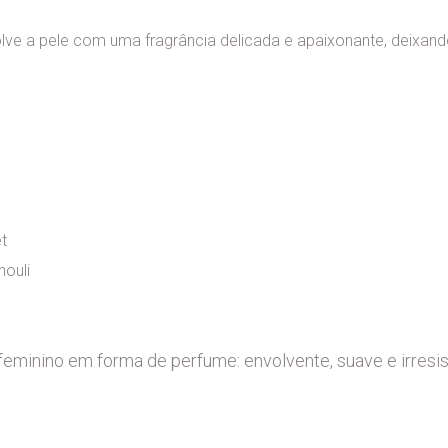
ve a pele com uma fragrância delicada e apaixonante, deixand
t
houli
minino em forma de perfume: envolvente, suave e irresis