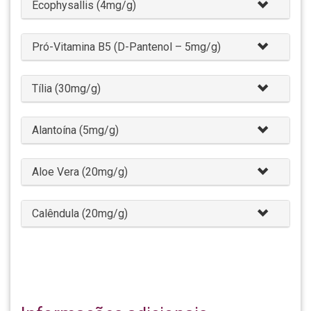
Ecophysallis (4mg/g)
Pró-Vitamina B5 (D-Pantenol – 5mg/g)
Tília (30mg/g)
Alantoína (5mg/g)
Aloe Vera (20mg/g)
Calêndula (20mg/g)