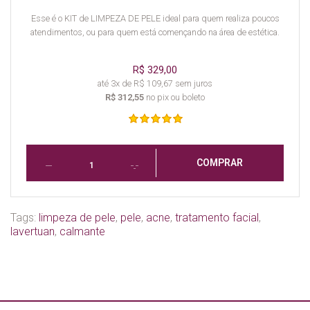
Esse é o KIT de LIMPEZA DE PELE ideal para quem realiza poucos
atendimentos, ou para quem está començando na área de estética.
R$ 329,00
até 3x de R$ 109,67 sem juros
R$ 312,55
no pix ou boleto
COMPRAR
Tags:
limpeza de pele
,
pele
,
acne
,
tratamento facial
,
lavertuan
,
calmante