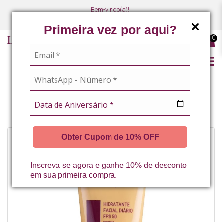
Bem-vindo(a)!
(47) 3027-7449
(47) 3027-7449
Primeira vez por aqui?
0
LINHA PROFISSIONAL
LINHA COMPLETA
HIDRATANTE FACIAL DIARIO FPS 50 LA VERTUAN 60G* (B)
Obter Cupom de 10% OFF
Inscreva-se agora e ganhe 10% de desconto
em sua primeira compra.