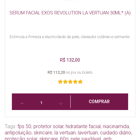
SERUM FACIAL EXOS REVOLUTION LA VERTUAN 30ML* (A)
Estimula a firmeza e elasticidade da pele, clareador cutâneo e calmante.
R$ 132,00
R$ 112,20
no pix ou boleto
COMPRAR
Tags:
fps 50
,
protetor solar
,
hidratante facial
,
niacinamida
,
antipoluição
,
skincare
,
la vertuan
,
lavertuan
,
cuidado diário
,
proteção solar
,
skincare
,
60g
,
pele saudável
,
anti-