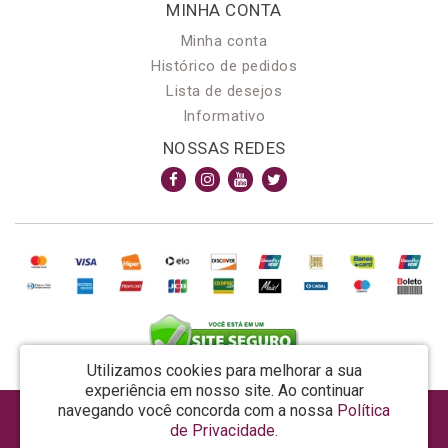
MINHA CONTA
Minha conta
Histórico de pedidos
Lista de desejos
Informativo
NOSSAS REDES
Utilizamos cookies para melhorar a sua
experiência em nosso site.
Ao continuar
navegando você concorda com a nossa
Política
AROMA & MAGIA MANUF DE PROD COSMECEUTICOS LTDA EPP - CNPJ: 81.362.295/0001-48
de Privacidade
.
Rua da Prosperidade, 480 - Araquari - SC - CEP: 89245-000