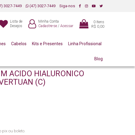
7) 3027-7449
(47) 3027-7449
Siga-nos
Lista de
Minha Conta
0
Itens
Desejos
Cadastre-se
/
Acessar
R$ 0,00
mes
Cabelos
Kits e Presentes
Linha Profissional
Blog
OM ACIDO HIALURONICO
VERTUAN (C)
 pix ou boleto.