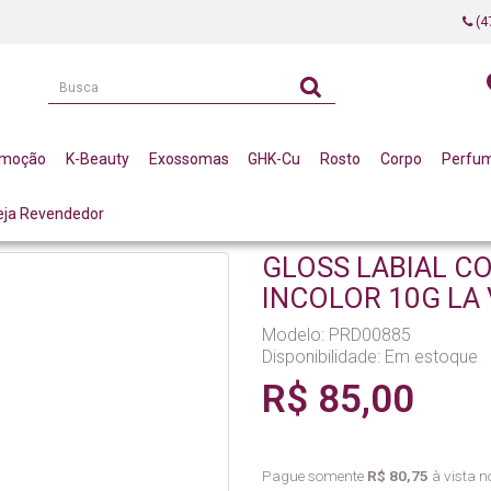
(4
omoção
K-Beauty
Exossomas
GHK-Cu
Rosto
Corpo
Perfu
eja Revendedor
 LABIAL COM ACIDO HIALURONICO INCOLOR 10G LA VERTUAN (C)
GLOSS LABIAL C
INCOLOR 10G LA 
Modelo: PRD00885
Disponibilidade:
Em estoque
R$ 85,00
Pague somente
R$ 80,75
à vista no