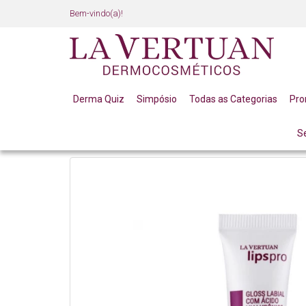
Bem-vindo(a)!
Derma Quiz
Simpósio
Todas as Categorias
Pr
S
LINHA PROFISSIONAL
LINHA COMPLETA
GLOSS