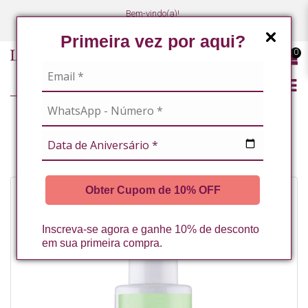
Bem-vindo(a)!
(47) 3027-7449
(47) 3027-7449
Primeira vez por aqui?
0
LINHA PROFISSIONAL
LINHA COMPLETA
FLUIDO POS-OPERATORIO COM EXOSSOMAS 80ML LA VERTUAN* (C)
Obter Cupom de 10% OFF
Inscreva-se agora e ganhe 10% de desconto
em sua primeira compra.