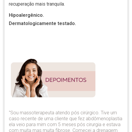
recuperação mais tranquila.
Hipoalergênico.
Dermatologicamente testado.
"Sou massoterapeuta atendo pós cirúrgico. Tive um
caso recente de uma cliente que fez abdômenoplastia
ela veio para mim com 5 meses pós cirurgia e estava
com muita mas muita fibrose. Comecei a drenagem