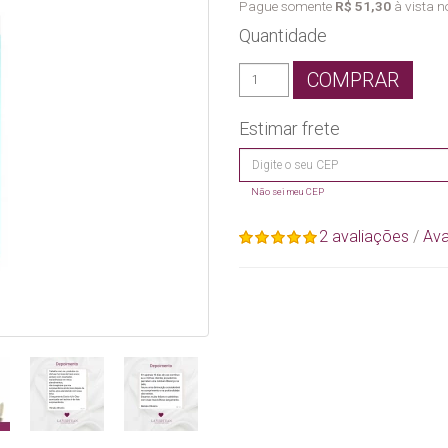
Pague somente
R$ 51,30
à vista no
Quantidade
COMPRAR
Estimar frete
Não sei meu CEP
2 avaliações
/
Ava