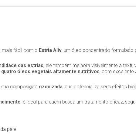
u mais fácil com o
Estria Aliv
, um óleo concentrado formulado pa
didade das estrias
, ele também melhora visivelmente a textur
e
quatro óleos vegetais altamente nutritivos
, com excelente
e à sua composição
ozonizada
, que potencializa seus efeitos b
endimento
, é ideal para quem busca um tratamento eficaz, segur
 da pele