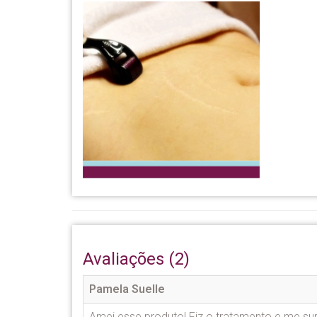
Avaliações (2)
Pamela Suelle
Amei esse produto! Fiz o tratamento e me su