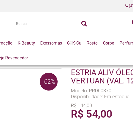
(4
omoção
K-Beauty
Exossomas
GHK-Cu
Rosto
Corpo
Perfu
eja Revendedor
 ALIV ÓLEO ANTI ESTRIAS 30ML LA VERTUAN (VAL. 12/2026) (C)
ESTRIA ALIV ÓLE
VERTUAN (VAL. 12
-62%
Modelo: PRD00370
Disponibilidade:
Em estoque
R$ 144,00
R$ 54,00