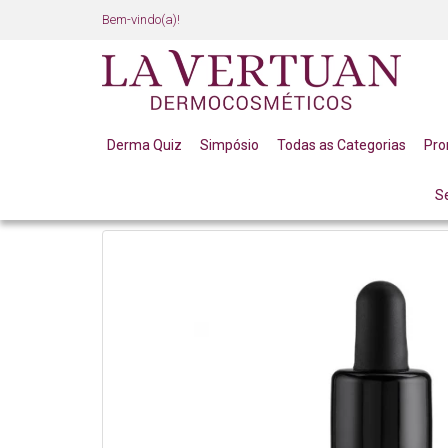
Bem-vindo(a)!
Derma Quiz
Simpósio
Todas as Categorias
Pr
S
LINHA PROFISSIONAL
LINHA COMPLETA
ESTRIA