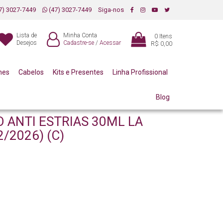
7) 3027-7449
(47) 3027-7449
Siga-nos
Lista de
Minha Conta
0
Itens
Desejos
Cadastre-se
/
Acessar
R$ 0,00
mes
Cabelos
Kits e Presentes
Linha Profissional
Blog
O ANTI ESTRIAS 30ML LA
/2026) (C)