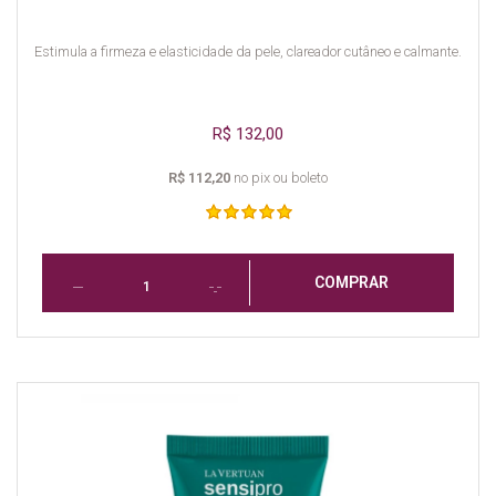
Estimula a firmeza e elasticidade da pele, clareador cutâneo e calmante.
R$ 132,00
R$ 112,20
no pix ou boleto
COMPRAR