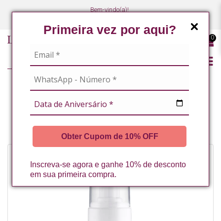
Bem-vindo(a)!
(47) 3027-7449
(47) 3027-7449
Primeira vez por aqui?
0
LINHA PROFISSIONAL
LINHA COMPLETA
ESPUMA DE LIMPEZA HIPOALERGÊNICA 150ML SENSIPRO LA VERTUAN
(B)
Obter Cupom de 10% OFF
Inscreva-se agora e ganhe 10% de desconto
em sua primeira compra.