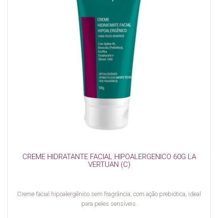
CREME HIDRATANTE FACIAL HIPOALERGENICO 60G LA
VERTUAN (C)
Creme facial hipoalergênico sem fragrância, com ação prebiótica, ideal
para peles sensíveis.