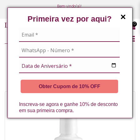
Bem-vindo(a)!
(47) 3027-7449
(47) 3027-7449
Primeira vez por aqui?
0
LINHA PROFISSIONAL
LINHA COMPLETA
EMULSAO DE LIMPEZA UNIVERSAL - SABONETE E DEMAQUILANTE
140ML LA VERTUAN (B)
Obter Cupom de 10% OFF
Inscreva-se agora e ganhe 10% de desconto
em sua primeira compra.