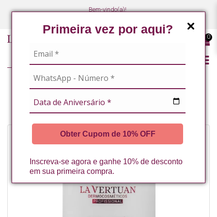
Bem-vindo(a)!
(47) 3027-7449
(47) 3027-7449
Primeira vez por aqui?
0
LINHA PROFISSIONAL
LINHA COMPLETA
CRISTAIS DE MAGNESIO 1KG LA VERTUAN* (C)
Obter Cupom de 10% OFF
Inscreva-se agora e ganhe 10% de desconto
em sua primeira compra.