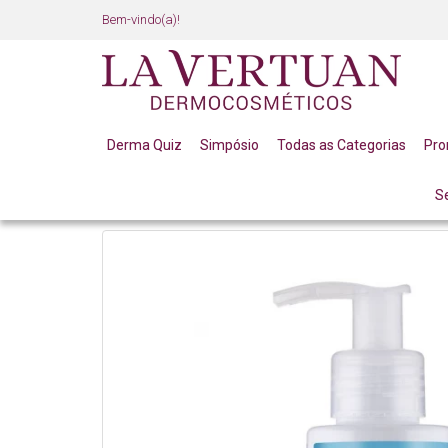
Bem-vindo(a)!
Derma Quiz
Simpósio
Todas as Categorias
Pr
S
LINHA PROFISSIONAL
LINHA COMPLETA
CREME