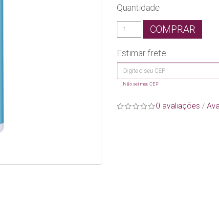
Quantidade
COMPRAR
Estimar frete
Não sei meu CEP
0 avaliações
/
Ava