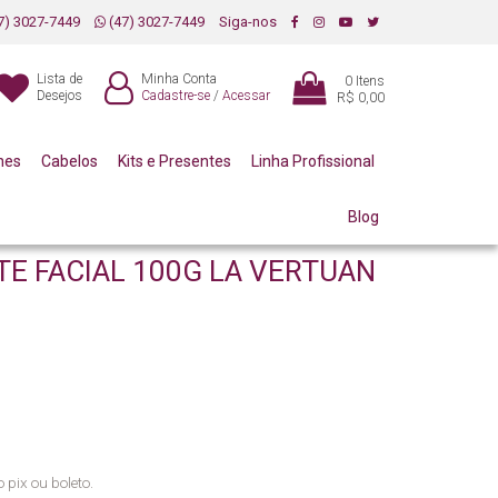
7) 3027-7449
(47) 3027-7449
Siga-nos
Lista de
Minha Conta
0
Itens
Desejos
Cadastre-se
/
Acessar
R$ 0,00
mes
Cabelos
Kits e Presentes
Linha Profissional
Blog
E FACIAL 100G LA VERTUAN
 pix ou boleto.