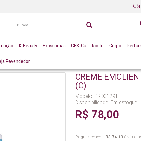
(4
omoção
K-Beauty
Exossomas
GHK-Cu
Rosto
Corpo
Perfu
eja Revendedor
 EMOLIENTE FACIAL 100G LA VERTUAN (C)
CREME EMOLIENT
(C)
Modelo: PRD01291
Disponibilidade:
Em estoque
R$ 78,00
Pague somente
R$ 74,10
à vista no