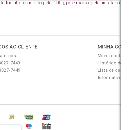
te facial
,
cuidado da pele
,
100g
,
pele macia
,
pele hidratada
,
cos
ÇOS AO CLIENTE
MINHA CONT
ate-nos
Minha conta
3027-7449
Histórico de pe
3027-7449
Lista de desejo
Informativo