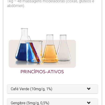
1kg – 48 massagens modeladoras (coxas, glúteos e
abdômen).
Café Verde (10mg/g, 1%)
Gengibre (5mg/g, 0,5%)