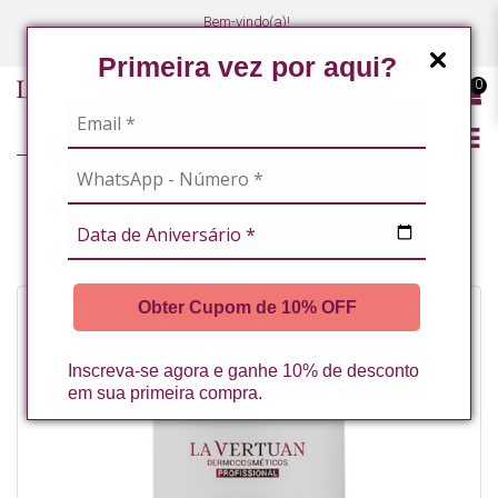
Bem-vindo(a)!
(47) 3027-7449
(47) 3027-7449
Primeira vez por aqui?
0
LINHA PROFISSIONAL
LINHA COMPLETA
CREME COMPLEX + 1KG LA VERTUAN* (B)
Obter Cupom de 10% OFF
Inscreva-se agora e ganhe 10% de desconto
em sua primeira compra.