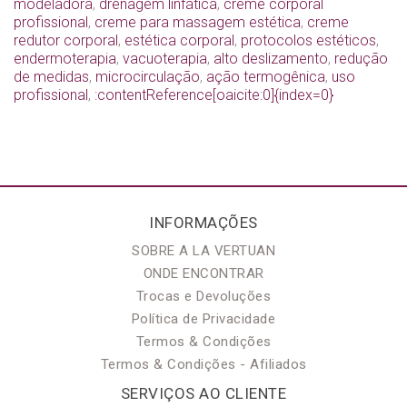
modeladora
,
drenagem linfática
,
creme corporal
profissional
,
creme para massagem estética
,
creme
redutor corporal
,
estética corporal
,
protocolos estéticos
,
endermoterapia
,
vacuoterapia
,
alto deslizamento
,
redução
de medidas
,
microcirculação
,
ação termogênica
,
uso
profissional
,
:contentReference[oaicite:0]{index=0}
INFORMAÇÕES
SOBRE A LA VERTUAN
ONDE ENCONTRAR
Trocas e Devoluções
Política de Privacidade
Termos & Condições
Termos & Condições - Afiliados
SERVIÇOS AO CLIENTE