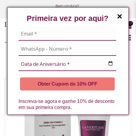
Bem-vindo(a)!
(47) 3027-7449
(47) 3027-7449
Primeira vez por aqui?
0
LINHA PROFISSIONAL
LINHA COMPLETA
CREME COM VITAMINA C 60 G LA VERTUAN* (D)
Obter Cupom de 10% OFF
Inscreva-se agora e ganhe 10% de desconto
em sua primeira compra.