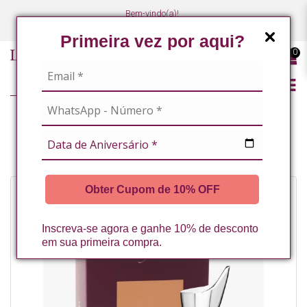
Bem-vindo(a)!
(47) 3027-7449
(47) 3027-7449
Primeira vez por aqui?
0
LINHA PROFISSIONAL
LINHA COMPLETA
BELLE JOUR PARFUM 30ML LA VERTUAN* (B)
Obter Cupom de 10% OFF
Inscreva-se agora e ganhe 10% de desconto
em sua primeira compra.