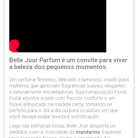
Belle Jour Parfum é um convite para viver
a beleza dos pequenos momentos.
Um perfume feminino, delicado e luminoso, criado para
mulheres que apreciam fragrâncias suaves, elegantes
e naturalmente encantadoras. Sua composição Floral
Frutal envolve a pele com frescor, conforto e um
toque adocicado na medida certa, tornando-se
perfeito para o dia a dia ou para ocasiões em que
você deseja exalar leveza e sofisticação.
Logo nas primeiras notas, Belle Jour desperta os
sentidos com a vivacidade da
mandarina
, trazendo