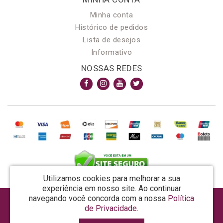
Minha conta
Histórico de pedidos
Lista de desejos
Informativo
NOSSAS REDES
Utilizamos cookies para melhorar a sua
experiência em nosso site.
Ao continuar
navegando você concorda com a nossa
Política
AROMA & MAGIA MANUF DE PROD COSMECEUTICOS LTDA EPP - CNPJ: 81.362.295/0001-48
de Privacidade
.
Rua da Prosperidade, 480 - Araquari - SC - CEP: 89245-000